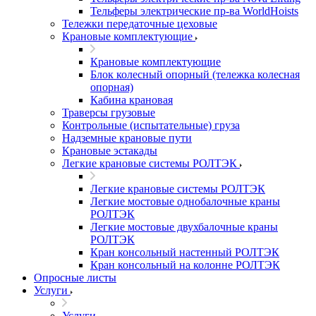
Тельферы электрические пр-ва WorldHoists
Тележки передаточные цеховые
Крановые комплектующие
Крановые комплектующие
Блок колесный опорный (тележка колесная
опорная)
Кабина крановая
Траверсы грузовые
Контрольные (испытательные) груза
Надземные крановые пути
Крановые эстакады
Легкие крановые системы РОЛТЭК
Легкие крановые системы РОЛТЭК
Легкие мостовые однобалочные краны
РОЛТЭК
Легкие мостовые двухбалочные краны
РОЛТЭК
Кран консольный настенный РОЛТЭК
Кран консольный на колонне РОЛТЭК
Опросные листы
Услуги
Услуги