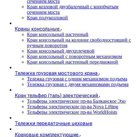
сечением моста
Кран козловой двухбалочный с коробчатым
сечением моста
Кран полукозловой
Краны консольные
Кран консольный настенный
Кран консольный на колонне свободностоящий с
ручным поворотом
Кран консольный двухплечевой
Кран консольный с поворотным механизмом
Кран консольный настенный передвижной
Тележка грузовая мостового крана
Тележка грузовая с одним механизмом подъема
Тележка грузовая с двумя механизмами подъема
Кран тельфер (таль) электреческий
Тельферы электрические пр-ва Балканское Эхо
Тельферы электрические пр-ва Nova Lifting
Тельферы электрические пр-ва WorldHoists
Тележки передаточные цеховые
Крановые комплектующие