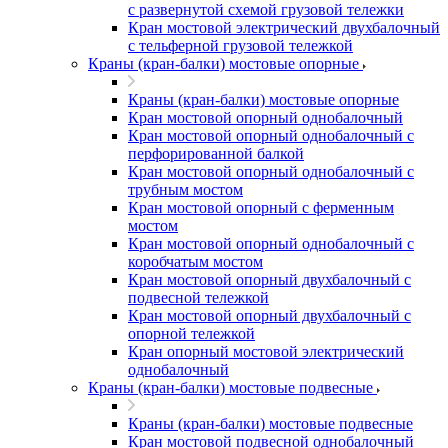
с развернутой схемой грузовой тележки
Кран мостовой электрический двухбалочный
с тельферной грузовой тележкой
Краны (кран-балки) мостовые опорные
Краны (кран-балки) мостовые опорные
Кран мостовой опорный однобалочный
Кран мостовой опорный однобалочный с
перфорированной балкой
Кран мостовой опорный однобалочный с
трубным мостом
Кран мостовой опорный с ферменным
мостом
Кран мостовой опорный однобалочный с
коробчатым мостом
Кран мостовой опорный двухбалочный с
подвесной тележкой
Кран мостовой опорный двухбалочный с
опорной тележкой
Кран опорный мостовой электрический
однобалочный
Краны (кран-балки) мостовые подвесные
Краны (кран-балки) мостовые подвесные
Кран мостовой подвесной однобалочный