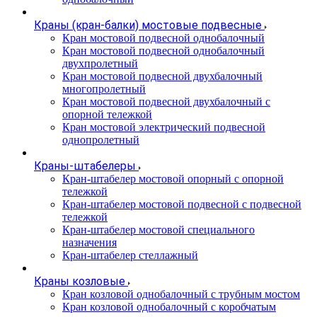
Краны (кран-балки) мостовые подвесные
Кран мостовой подвесной однобалочный
Кран мостовой подвесной однобалочный
двухпролетный
Кран мостовой подвесной двухбалочный
многопролетный
Кран мостовой подвесной двухбалочный с
опорной тележкой
Кран мостовой электрический подвесной
однопролетный
Краны-штабелеры
Кран-штабелер мостовой опорный с опорной
тележкой
Кран-штабелер мостовой подвесной с подвесной
тележкой
Кран-штабелер мостовой специального
назначения
Кран-штабелер стеллажный
Краны козловые
Кран козловой однобалочный с трубным мостом
Кран козловой однобалочный с коробчатым