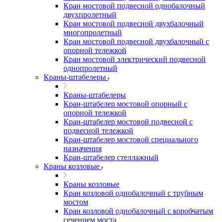
Кран мостовой подвесной однобалочный
двухпролетный
Кран мостовой подвесной двухбалочный
многопролетный
Кран мостовой подвесной двухбалочный с
опорной тележкой
Кран мостовой электрический подвесной
однопролетный
Краны-штабелеры
Краны-штабелеры
Кран-штабелер мостовой опорный с
опорной тележкой
Кран-штабелер мостовой подвесной с
подвесной тележкой
Кран-штабелер мостовой специального
назначения
Кран-штабелер стеллажный
Краны козловые
Краны козловые
Кран козловой однобалочный с трубным
мостом
Кран козловой однобалочный с коробчатым
сечением моста