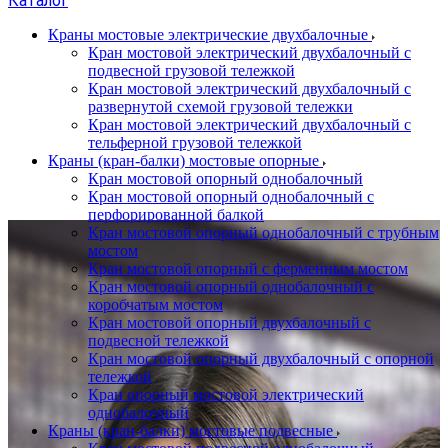
Каталог
Краны мостовые электрические двухбалочные
Кран мостовой электрический двухбалочный с
подвесной грузовой тележкой
Кран мостовой электрический двухбалочный с
развернутой схемой грузовой тележки
Кран мостовой электрический двухбалочный с
тельферной грузовой тележкой
Краны (кран-балки) мостовые опорные
Кран мостовой опорный однобалочный
Кран мостовой опорный однобалочный с
перфорированной балкой
Кран мостовой опорный однобалочный с трубным
мостом
Кран мостовой опорный с ферменным мостом
Кран мостовой опорный однобалочный с
коробчатым мостом
Кран мостовой опорный двухбалочный с
подвесной тележкой
Кран мостовой опорный двухбалочный с опорной
тележкой
Кран опорный мостовой электрический
однобалочный
Краны (кран-балки) мостовые подвесные