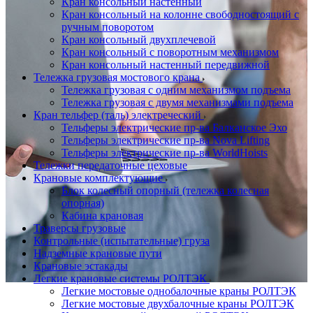
Кран консольный настенный
Кран консольный на колонне свободностоящий с
ручным поворотом
Кран консольный двухплечевой
Кран консольный с поворотным механизмом
Кран консольный настенный передвижной
Тележка грузовая мостового крана
Тележка грузовая с одним механизмом подъема
Тележка грузовая с двумя механизмами подъема
Кран тельфер (таль) электреческий
Тельферы электрические пр-ва Балканское Эхо
Тельферы электрические пр-ва Nova Lifting
Тельферы электрические пр-ва WorldHoists
Тележки передаточные цеховые
Крановые комплектующие
Блок колесный опорный (тележка колесная
опорная)
Кабина крановая
Траверсы грузовые
Контрольные (испытательные) груза
Надземные крановые пути
Крановые эстакады
Легкие крановые системы РОЛТЭК
Легкие мостовые однобалочные краны РОЛТЭК
Легкие мостовые двухбалочные краны РОЛТЭК