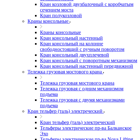
Кран козловой двухбалочный с коробчатым
сечением моста
Кран полукозловой
Краны консольные
Краны консольные
Кран консольный настенный
Кран консольный на колонне
свободностоящий с ручным поворотом
Кран консольный двухплечевой
Кран консольный с поворотным механизмом
Кран консольный настенный передвижной
Тележка грузовая мостового крана
Тележка грузовая мостового крана
Тележка грузовая с одним механизмом
подъема
Тележка грузовая с двумя механизмами
подъема
Кран тельфер (таль) электреческий
Кран тельфер (таль) электреческий
Тельферы электрические пр-ва Балканское
Эхо
Тельферы электрические пр-ва Nova Lifting