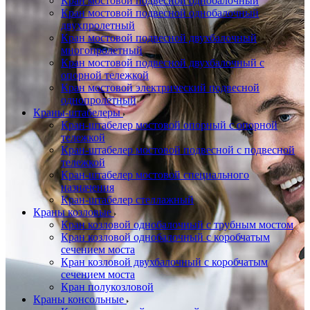
Кран мостовой подвесной однобалочный
Кран мостовой подвесной однобалочный
двухпролетный
Кран мостовой подвесной двухбалочный
многопролетный
Кран мостовой подвесной двухбалочный с
опорной тележкой
Кран мостовой электрический подвесной
однопролетный
Краны-штабелеры
Кран-штабелер мостовой опорный с опорной
тележкой
Кран-штабелер мостовой подвесной с подвесной
тележкой
Кран-штабелер мостовой специального
назначения
Кран-штабелер стеллажный
Краны козловые
Кран козловой однобалочный с трубным мостом
Кран козловой однобалочный с коробчатым
сечением моста
Кран козловой двухбалочный с коробчатым
сечением моста
Кран полукозловой
Краны консольные