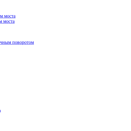
м моста
м моста
учным поворотом
)