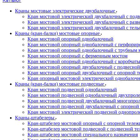
Каталог
Краны мостовые электрические двухбалочные
Кран мостовой электрический двухбалочный с подв
Кран мостовой электрический двухбалочный с разв
Кран мостовой электрический двухбалочный с тель
Краны (кран-балки) мостовые опорные
Кран мостовой опорный однобалочный
Кран мостовой опорный однобалочный с перфорир
Кран мостовой опорный однобалочный с трубным 
Кран мостовой опорный с ферменным мостом
Кран мостовой опорный однобалочный с коробчат
Кран мостовой опорный двухбалочный с подвесной
Кран мостовой опорный двухбалочный с опорной т
Кран опорный мостовой электрический однобалоч
Краны (кран-балки) мостовые подвесные
Кран мостовой подвесной однобалочный
Кран мостовой подвесной однобалочный двухпрол
Кран мостовой подвесной двухбалочный многопро
Кран мостовой подвесной двухбалочный с опорной
Кран мостовой электрический подвесной однопро
Краны-штабелеры
Кран-штабелер мостовой опорный с опорной тележ
Кран-штабелер мостовой подвесной с подвесной т
Кран-штабелер мостовой специального назначения