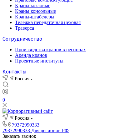
Краны козловые
Краны консольные
Краны-штабелеры
Тележка передаточная цеховая
Траверса
Сотрудничество
Производства кранов в регионах
Аренда кранов
Проектные институты
Контакты
Россия
0
Россия
79372990333
79372990333
Для регионов РФ
Заказать звонок