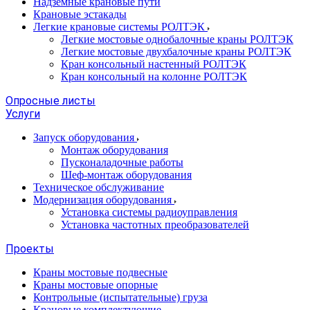
Надземные крановые пути
Крановые эстакады
Легкие крановые системы РОЛТЭК
Легкие мостовые однобалочные краны РОЛТЭК
Легкие мостовые двухбалочные краны РОЛТЭК
Кран консольный настенный РОЛТЭК
Кран консольный на колонне РОЛТЭК
Опросные листы
Услуги
Запуск оборудования
Монтаж оборудования
Пусконаладочные работы
Шеф-монтаж оборудования
Техническое обслуживание
Модернизация оборудования
Установка системы радиоуправления
Установка частотных преобразователей
Проекты
Краны мостовые подвесные
Краны мостовые опорные
Контрольные (испытательные) груза
Крановые комплектующие