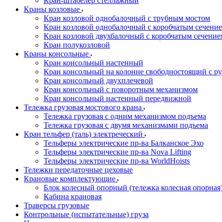
Кран-штабелер стеллажный
Краны козловые
Кран козловой однобалочный с трубным мостом
Кран козловой однобалочный с коробчатым сечение
Кран козловой двухбалочный с коробчатым сечение
Кран полукозловой
Краны консольные
Кран консольный настенный
Кран консольный на колонне свободностоящий с р
Кран консольный двухплечевой
Кран консольный с поворотным механизмом
Кран консольный настенный передвижной
Тележка грузовая мостового крана
Тележка грузовая с одним механизмом подъема
Тележка грузовая с двумя механизмами подъема
Кран тельфер (таль) электреческий
Тельферы электрические пр-ва Балканское Эхо
Тельферы электрические пр-ва Nova Lifting
Тельферы электрические пр-ва WorldHoists
Тележки передаточные цеховые
Крановые комплектующие
Блок колесный опорный (тележка колесная опорная
Кабина крановая
Траверсы грузовые
Контрольные (испытательные) груза