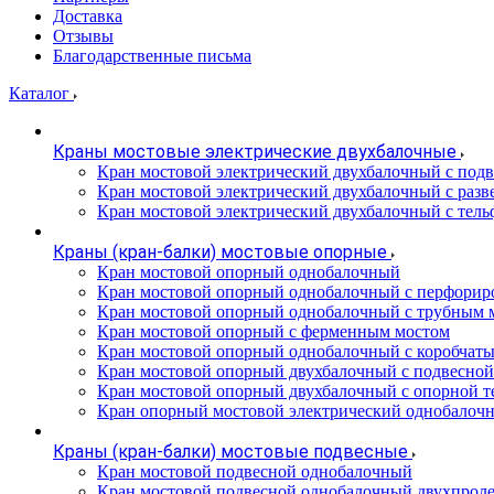
Доставка
Отзывы
Благодарственные письма
Каталог
Краны мостовые электрические двухбалочные
Кран мостовой электрический двухбалочный с подв
Кран мостовой электрический двухбалочный с разв
Кран мостовой электрический двухбалочный с тель
Краны (кран-балки) мостовые опорные
Кран мостовой опорный однобалочный
Кран мостовой опорный однобалочный с перфорир
Кран мостовой опорный однобалочный с трубным 
Кран мостовой опорный с ферменным мостом
Кран мостовой опорный однобалочный с коробчат
Кран мостовой опорный двухбалочный с подвесной
Кран мостовой опорный двухбалочный с опорной т
Кран опорный мостовой электрический однобалоч
Краны (кран-балки) мостовые подвесные
Кран мостовой подвесной однобалочный
Кран мостовой подвесной однобалочный двухпрол