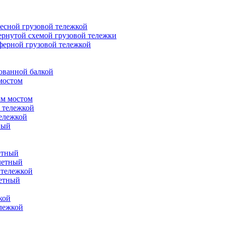
есной грузовой тележкой
ернутой схемой грузовой тележки
ферной грузовой тележкой
ованной балкой
мостом
ым мостом
 тележкой
ележкой
ный
етный
летный
 тележкой
летный
кой
ележкой