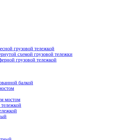
есной грузовой тележкой
ернутой схемой грузовой тележки
ферной грузовой тележкой
ованной балкой
мостом
ым мостом
 тележкой
ележкой
ный
етный