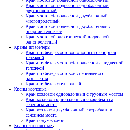
Кран мостовой подвесной однобалочный
Кран мостовой подвесной однобалочный
двухпролетный
Кран мостовой подвесной двухбалочный
многопролетный
Кран мостовой подвесной двухбалочный с
опорной тележкой
Кран мостовой электрический подвесной
однопролетный
Краны-штабелеры
Кран-штабелер мостовой опорный с опорной
тележкой
Кран-штабелер мостовой подвесной с подвесной
тележкой
Кран-штабелер мостовой специального
назначения
Кран-штабелер стеллажный
Краны козловые
Кран козловой однобалочный с трубным мостом
Кран козловой однобалочный с коробчатым
сечением моста
Кран козловой двухбалочный с коробчатым
сечением моста
Кран полукозловой
Краны консольные