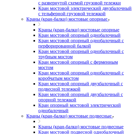
с развернутой схемой грузовой тележки
Кран мостовой электрический двухбалочный
с тельферной грузовой тележкой
Краны (кран-балки) мостовые опорные
Краны (кран-балки) мостовые опорные
Кран мостовой опорный однобалочный
Кран мостовой опорный однобалочный с
перфорированной балкой
Кран мостовой опорный однобалочный с
трубным мостом
Кран мостовой опорный с ферменным
мостом
Кран мостовой опорный однобалочный с
коробчатым мостом
Кран мостовой опорный двухбалочный с
подвесной тележкой
Кран мостовой опорный двухбалочный с
опорной тележкой
Кран опорный мостовой электрический
однобалочный
Краны (кран-балки) мостовые подвесные
Краны (кран-балки) мостовые подвесные
Кран мостовой подвесной однобалочный