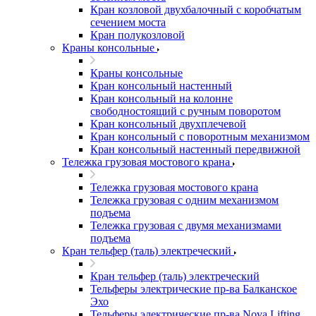
Кран козловой двухбалочный с коробчатым
сечением моста
Кран полукозловой
Краны консольные
Краны консольные
Кран консольный настенный
Кран консольный на колонне
свободностоящий с ручным поворотом
Кран консольный двухплечевой
Кран консольный с поворотным механизмом
Кран консольный настенный передвижной
Тележка грузовая мостового крана
Тележка грузовая мостового крана
Тележка грузовая с одним механизмом
подъема
Тележка грузовая с двумя механизмами
подъема
Кран тельфер (таль) электреческий
Кран тельфер (таль) электреческий
Тельферы электрические пр-ва Балканское
Эхо
Тельферы электрические пр-ва Nova Lifting