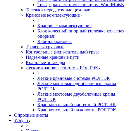
Тельферы электрические пр-ва WorldHoists
Тележки передаточные цеховые
Крановые комплектующие
Крановые комплектующие
Блок колесный опорный (тележка колесная
опорная)
Кабина крановая
Траверсы грузовые
Контрольные (испытательные) груза
Надземные крановые пути
Крановые эстакады
Легкие крановые системы РОЛТЭК
Легкие крановые системы РОЛТЭК
Легкие мостовые однобалочные краны
РОЛТЭК
Легкие мостовые двухбалочные краны
РОЛТЭК
Кран консольный настенный РОЛТЭК
Кран консольный на колонне РОЛТЭК
Опросные листы
Услуги
Услуги