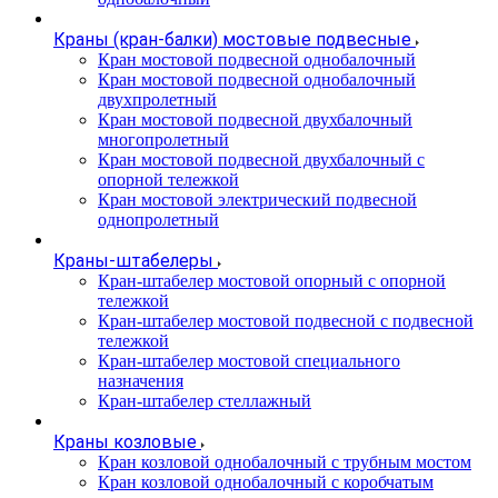
Краны (кран-балки) мостовые подвесные
Кран мостовой подвесной однобалочный
Кран мостовой подвесной однобалочный
двухпролетный
Кран мостовой подвесной двухбалочный
многопролетный
Кран мостовой подвесной двухбалочный с
опорной тележкой
Кран мостовой электрический подвесной
однопролетный
Краны-штабелеры
Кран-штабелер мостовой опорный с опорной
тележкой
Кран-штабелер мостовой подвесной с подвесной
тележкой
Кран-штабелер мостовой специального
назначения
Кран-штабелер стеллажный
Краны козловые
Кран козловой однобалочный с трубным мостом
Кран козловой однобалочный с коробчатым