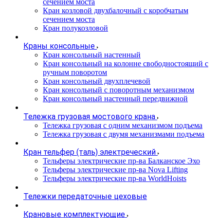
сечением моста
Кран козловой двухбалочный с коробчатым
сечением моста
Кран полукозловой
Краны консольные
Кран консольный настенный
Кран консольный на колонне свободностоящий с
ручным поворотом
Кран консольный двухплечевой
Кран консольный с поворотным механизмом
Кран консольный настенный передвижной
Тележка грузовая мостового крана
Тележка грузовая с одним механизмом подъема
Тележка грузовая с двумя механизмами подъема
Кран тельфер (таль) электреческий
Тельферы электрические пр-ва Балканское Эхо
Тельферы электрические пр-ва Nova Lifting
Тельферы электрические пр-ва WorldHoists
Тележки передаточные цеховые
Крановые комплектующие