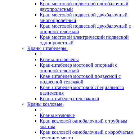
Кран мостовой подвесной однобалочный
двухпролетный
Кран мостовой подвесной двухбалочный
многопролетный
Кран мостовой подвесной двухбалочный с
опорной тележкой
Кран мостовой электрический подвесной
однопролетный
Краны-штабелеры
Краны-штабелеры
Кран-штабелер мостовой опорный с
опорной тележкой
Кран-штабелер мостовой подвесной с
подвесной тележкой
Кран-штабелер мостовой специального
назначения
Кран-штабелер стеллажный
Краны козловые
Краны козловые
Кран козловой однобалочный с трубным
мостом
Кран козловой однобалочный с коробчатым
сечением моста