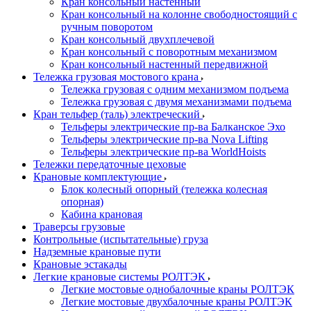
Кран консольный настенный
Кран консольный на колонне свободностоящий с
ручным поворотом
Кран консольный двухплечевой
Кран консольный с поворотным механизмом
Кран консольный настенный передвижной
Тележка грузовая мостового крана
Тележка грузовая с одним механизмом подъема
Тележка грузовая с двумя механизмами подъема
Кран тельфер (таль) электреческий
Тельферы электрические пр-ва Балканское Эхо
Тельферы электрические пр-ва Nova Lifting
Тельферы электрические пр-ва WorldHoists
Тележки передаточные цеховые
Крановые комплектующие
Блок колесный опорный (тележка колесная
опорная)
Кабина крановая
Траверсы грузовые
Контрольные (испытательные) груза
Надземные крановые пути
Крановые эстакады
Легкие крановые системы РОЛТЭК
Легкие мостовые однобалочные краны РОЛТЭК
Легкие мостовые двухбалочные краны РОЛТЭК