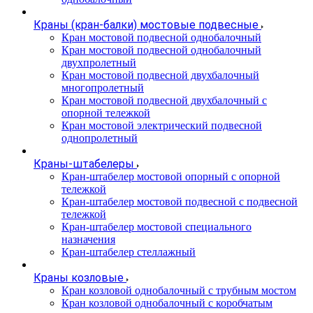
Краны (кран-балки) мостовые подвесные
Кран мостовой подвесной однобалочный
Кран мостовой подвесной однобалочный
двухпролетный
Кран мостовой подвесной двухбалочный
многопролетный
Кран мостовой подвесной двухбалочный с
опорной тележкой
Кран мостовой электрический подвесной
однопролетный
Краны-штабелеры
Кран-штабелер мостовой опорный с опорной
тележкой
Кран-штабелер мостовой подвесной с подвесной
тележкой
Кран-штабелер мостовой специального
назначения
Кран-штабелер стеллажный
Краны козловые
Кран козловой однобалочный с трубным мостом
Кран козловой однобалочный с коробчатым