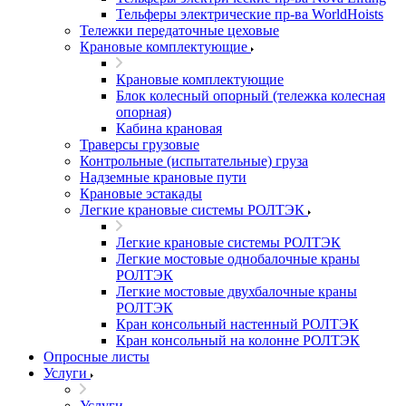
Тельферы электрические пр-ва WorldHoists
Тележки передаточные цеховые
Крановые комплектующие
Крановые комплектующие
Блок колесный опорный (тележка колесная
опорная)
Кабина крановая
Траверсы грузовые
Контрольные (испытательные) груза
Надземные крановые пути
Крановые эстакады
Легкие крановые системы РОЛТЭК
Легкие крановые системы РОЛТЭК
Легкие мостовые однобалочные краны
РОЛТЭК
Легкие мостовые двухбалочные краны
РОЛТЭК
Кран консольный настенный РОЛТЭК
Кран консольный на колонне РОЛТЭК
Опросные листы
Услуги
Услуги