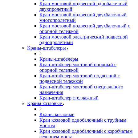
Кран мостовой подвесной однобалочный
двухпролетный
Кран мостовой подвесной двухбалочный
многопролетный
Кран мостовой подвесной двухбалочный с
опорной тележкой
Кран мостовой электрический подвесной
однопролетный
Краны-штабелеры
Краны-штабелеры
Кран-штабелер мостовой опорный с
опорной тележкой
Кран-штабелер мостовой подвесной с
подвесной тележкой
Кран-штабелер мостовой специального
назначения
Кран-штабелер стеллажный
Краны козловые
Краны козловые
Кран козловой однобалочный с трубным
мостом
Кран козловой однобалочный с коробчатым
сечением моста