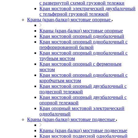
с развернутой схемой грузовой тележки
Кран мостовой электрический двухбалочный
с тельферной грузовой тележкой
Краны (кран-балки) мостовые опорные
Краны (кран-балки) мостовые опорные
Кран мостовой опорный однобалочный
Кран мостовой опорный однобалочный с
перфорированной балкой
Кран мостовой опорный однобалочный с
трубным мостом
Кран мостовой опорный с ферменным
мостом
Кран мостовой опорный однобалочный с
коробчатым мостом
Кран мостовой опорный двухбалочный с
подвесной тележкой
Кран мостовой опорный двухбалочный с
опорной тележкой
Кран опорный мостовой электрический
однобалочный
Краны (кран-балки) мостовые подвесные
Краны (кран-балки) мостовые подвесные
Кран мостовой подвесной однобалочный