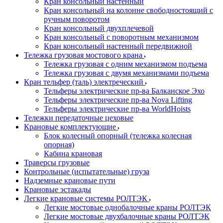
Кран консольный настенный
Кран консольный на колонне свободностоящий с
ручным поворотом
Кран консольный двухплечевой
Кран консольный с поворотным механизмом
Кран консольный настенный передвижной
Тележка грузовая мостового крана
Тележка грузовая с одним механизмом подъема
Тележка грузовая с двумя механизмами подъема
Кран тельфер (таль) электреческий
Тельферы электрические пр-ва Балканское Эхо
Тельферы электрические пр-ва Nova Lifting
Тельферы электрические пр-ва WorldHoists
Тележки передаточные цеховые
Крановые комплектующие
Блок колесный опорный (тележка колесная
опорная)
Кабина крановая
Траверсы грузовые
Контрольные (испытательные) груза
Надземные крановые пути
Крановые эстакады
Легкие крановые системы РОЛТЭК
Легкие мостовые однобалочные краны РОЛТЭК
Легкие мостовые двухбалочные краны РОЛТЭК