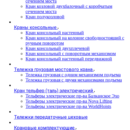
сечением моста
Кран козловой двухбалочный с коробчатым
сечением моста
Кран полукозловой
Краны консольные
Кран консольный настенный
Кран консольный на колонне свободностоящий с
ручным поворотом
Кран консольный двухплечевой
Кран консольный с поворотным механизмом
Кран консольный настенный передвижной
Тележка грузовая мостового крана
Тележка грузовая с одним механизмом подъема
Тележка грузовая с двумя механизмами подъема
Кран тельфер (таль) электреческий
Тельферы электрические пр-ва Балканское Эхо
Тельферы электрические пр-ва Nova Lifting
Тельферы электрические пр-ва WorldHoists
Тележки передаточные цеховые
Крановые комплектующие