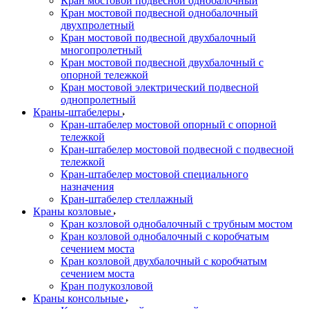
Кран мостовой подвесной однобалочный
Кран мостовой подвесной однобалочный
двухпролетный
Кран мостовой подвесной двухбалочный
многопролетный
Кран мостовой подвесной двухбалочный с
опорной тележкой
Кран мостовой электрический подвесной
однопролетный
Краны-штабелеры
Кран-штабелер мостовой опорный с опорной
тележкой
Кран-штабелер мостовой подвесной с подвесной
тележкой
Кран-штабелер мостовой специального
назначения
Кран-штабелер стеллажный
Краны козловые
Кран козловой однобалочный с трубным мостом
Кран козловой однобалочный с коробчатым
сечением моста
Кран козловой двухбалочный с коробчатым
сечением моста
Кран полукозловой
Краны консольные