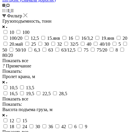
Фильтр
Грузоподъемность, тонн
10
100
100/20
12,5
15.янв
16
16/3,2
19.янв
20
20.май
25
30
32
32/5
40
40/10
5
50
50/10
6,3
63
63/12,5
75
75/20
8
80/20
Показать все
?
Примечание
Показать:
Пролет крана, м
10,5
13,5
16,5
19,5
22,5
28,5
Показать все
Показать:
Высота подъема груза, м
12
15
18
24
30
36
42
6
9
Показать все