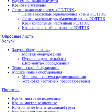
Надземные крановые пути
Крановые эстакады
Легкие крановые системы РОЛТЭК
Легкие мостовые однобалочные краны РОЛТЭК
Легкие мостовые двухбалочные краны РОЛТЭК
Кран консольный настенный РОЛТЭК
Кран консольный на колонне РОЛТЭК
Опросные листы
Услуги
Запуск оборудования
Монтаж оборудования
Пусконаладочные работы
Шеф-монтаж оборудования
Техническое обслуживание
Модернизация оборудования
Установка системы радиоуправления
Установка частотных преобразователей
Проекты
Краны мостовые подвесные
Краны мостовые опорные
Контрольные (испытательные) груза
Крановые комплектующие