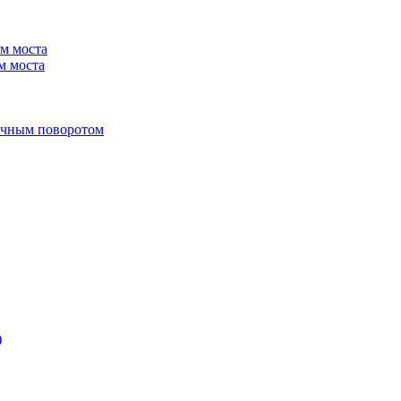
м моста
м моста
учным поворотом
)