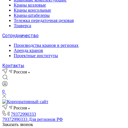
Краны козловые
Краны консольные
Краны-штабелеры
Тележка передаточная цеховая
Траверса
Сотрудничество
Производства кранов в регионах
Аренда кранов
Проектные институты
Контакты
Россия
0
Россия
79372990333
79372990333
Для регионов РФ
Заказать звонок