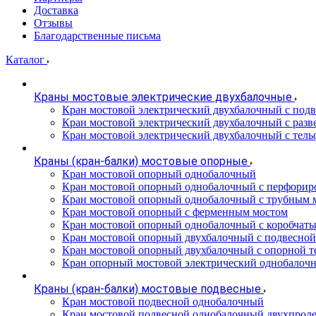
Доставка
Отзывы
Благодарственные письма
Каталог
Краны мостовые электрические двухбалочные
Кран мостовой электрический двухбалочный с подв
Кран мостовой электрический двухбалочный с разв
Кран мостовой электрический двухбалочный с тель
Краны (кран-балки) мостовые опорные
Кран мостовой опорный однобалочный
Кран мостовой опорный однобалочный с перфорир
Кран мостовой опорный однобалочный с трубным 
Кран мостовой опорный с ферменным мостом
Кран мостовой опорный однобалочный с коробчат
Кран мостовой опорный двухбалочный с подвесной
Кран мостовой опорный двухбалочный с опорной т
Кран опорный мостовой электрический однобалоч
Краны (кран-балки) мостовые подвесные
Кран мостовой подвесной однобалочный
Кран мостовой подвесной однобалочный двухпрол