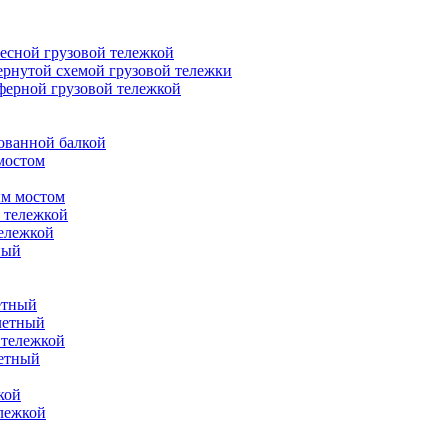
есной грузовой тележкой
ернутой схемой грузовой тележки
ферной грузовой тележкой
ованной балкой
мостом
ым мостом
 тележкой
ележкой
ный
етный
летный
 тележкой
летный
кой
ележкой