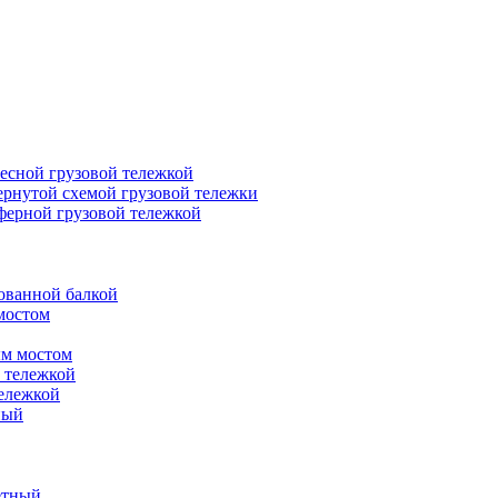
есной грузовой тележкой
ернутой схемой грузовой тележки
ферной грузовой тележкой
ованной балкой
мостом
ым мостом
 тележкой
ележкой
ный
етный