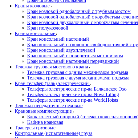
Кран-штабелер стеллажный
Краны козловые
Кран козловой однобалочный с трубным мостом
Кран козловой однобалочный с коробчатым сечение
Кран козловой двухбалочный с коробчатым сечение
Кран полукозловой
Краны консольные
Кран консольный настенный
Кран консольный на колонне свободностоящий с р
Кран консольный двухплечевой
Кран консольный с поворотным механизмом
Кран консольный настенный передвижной
Тележка грузовая мостового крана
Тележка грузовая с одним механизмом подъема
Тележка грузовая с двумя механизмами подъема
Кран тельфер (таль) электреческий
Тельферы электрические пр-ва Балканское Эхо
Тельферы электрические пр-ва Nova Lifting
Тельферы электрические пр-ва WorldHoists
Тележки передаточные цеховые
Крановые комплектующие
Блок колесный опорный (тележка колесная опорная
Кабина крановая
Траверсы грузовые
Контрольные (испытательные) груза