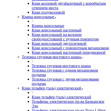
Кран козловой двухбалочный с коробчатым
сечением моста
Кран полукозловой
Краны консольные
Краны консольные
Кран консольный настенный
Кран консольный на колонне
свободностоящий с ручным поворотом
Кран консольный двухплечевой
Кран консольный с поворотным механизмом
Кран консольный настенный передвижной
Тележка грузовая мостового крана
Тележка грузовая мостового крана
Тележка грузовая с одним механизмом
подъема
Тележка грузовая с двумя механизмами
подъема
Кран тельфер (таль) электреческий
Кран тельфер (таль) электреческий
Тельферы электрические пр-ва Балканское
Эхо
Тельферы электрические пр-ва Nova Lifting