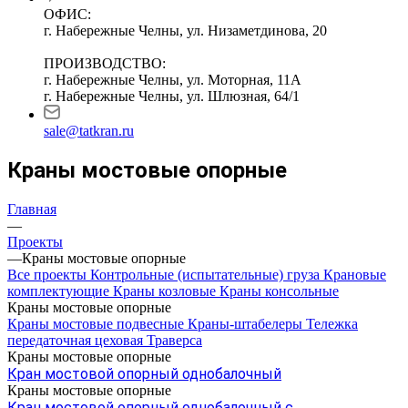
ОФИС:
г. Набережные Челны, ул. Низаметдинова, 20
ПРОИЗВОДСТВО:
г. Набережные Челны, ул. Моторная, 11А
г. Набережные Челны, ул. Шлюзная, 64/1
sale@tatkran.ru
Краны мостовые опорные
Главная
—
Проекты
—
Краны мостовые опорные
Все проекты
Контрольные (испытательные) груза
Крановые
комплектующие
Краны козловые
Краны консольные
Краны мостовые опорные
Краны мостовые подвесные
Краны-штабелеры
Тележка
передаточная цеховая
Траверса
Краны мостовые опорные
Кран мостовой опорный однобалочный
Краны мостовые опорные
Кран мостовой опорный однобалочный с