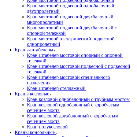
Кран мостовой подвесной однобалочный
Кран мостовой подвесной однобалочный
двухпролетный
Кран мостовой подвесной двухбалочный
многопролетный
Кран мостовой подвесной двухбалочный с
опорной тележкой
Кран мостовой электрический подвесной
однопролетный
Краны-штабелеры
Кран-штабелер мостовой опорный с опорной
тележкой
Кран-штабелер мостовой подвесной с подвесной
тележкой
Кран-штабелер мостовой специального
назначения
Кран-штабелер стеллажный
Краны козловые
Кран козловой однобалочный с трубным мостом
Кран козловой однобалочный с коробчатым
сечением моста
Кран козловой двухбалочный с коробчатым
сечением моста
Кран полукозловой
Краны консольные