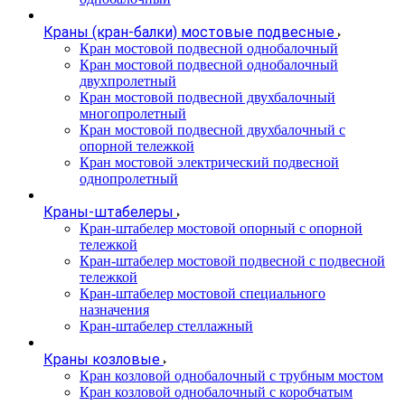
Краны (кран-балки) мостовые подвесные
Кран мостовой подвесной однобалочный
Кран мостовой подвесной однобалочный
двухпролетный
Кран мостовой подвесной двухбалочный
многопролетный
Кран мостовой подвесной двухбалочный с
опорной тележкой
Кран мостовой электрический подвесной
однопролетный
Краны-штабелеры
Кран-штабелер мостовой опорный с опорной
тележкой
Кран-штабелер мостовой подвесной с подвесной
тележкой
Кран-штабелер мостовой специального
назначения
Кран-штабелер стеллажный
Краны козловые
Кран козловой однобалочный с трубным мостом
Кран козловой однобалочный с коробчатым