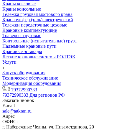
Краны козловые
Краны консольные
Тележка грузовая мостового крана
Кран тельфер (таль) электреческий
Тележки передаточные цеховые
Крановые комплектующие
Траверсы грузовые
Контрольные (испытательные) груза
Надземные крановые пути
Крановые эстакады
Легкие крановые системы РОЛТЭК
Услуги
Запуск оборудования
Техническое обслуживание
Модернизация оборудования
79372990333
79372990333
Для регионов РФ
Заказать звонок
E-mail
sale@tatkran.ru
Адрес
ОФИС:
г. Набережные Челны, ул. Низаметдинова, 20