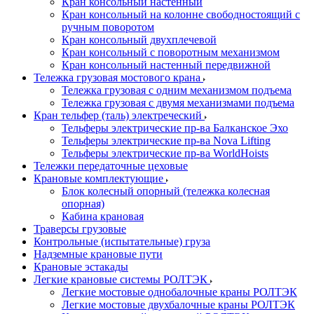
Кран консольный настенный
Кран консольный на колонне свободностоящий с
ручным поворотом
Кран консольный двухплечевой
Кран консольный с поворотным механизмом
Кран консольный настенный передвижной
Тележка грузовая мостового крана
Тележка грузовая с одним механизмом подъема
Тележка грузовая с двумя механизмами подъема
Кран тельфер (таль) электреческий
Тельферы электрические пр-ва Балканское Эхо
Тельферы электрические пр-ва Nova Lifting
Тельферы электрические пр-ва WorldHoists
Тележки передаточные цеховые
Крановые комплектующие
Блок колесный опорный (тележка колесная
опорная)
Кабина крановая
Траверсы грузовые
Контрольные (испытательные) груза
Надземные крановые пути
Крановые эстакады
Легкие крановые системы РОЛТЭК
Легкие мостовые однобалочные краны РОЛТЭК
Легкие мостовые двухбалочные краны РОЛТЭК