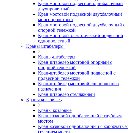
Кран мостовой подвесной однобалочный
двухпролетный
Кран мостовой подвесной двухбалочный
многопролетный
Кран мостовой подвесной двухбалочный с
опорной тележкой
Кран мостовой электрический подвесной
однопролетный
Краны-штабелеры
Краны-штабелеры
Кран-штабелер мостовой опорный с
опорной тележкой
Кран-штабелер мостовой подвесной с
подвесной тележкой
Кран-штабелер мостовой специального
назначения
Кран-штабелер стеллажный
Краны козловые
Краны козловые
Кран козловой однобалочный с трубным
мостом
Кран козловой однобалочный с коробчатым
сечением моста