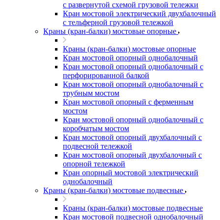
с развернутой схемой грузовой тележки
Кран мостовой электрический двухбалочный
с тельферной грузовой тележкой
Краны (кран-балки) мостовые опорные
Краны (кран-балки) мостовые опорные
Кран мостовой опорный однобалочный
Кран мостовой опорный однобалочный с
перфорированной балкой
Кран мостовой опорный однобалочный с
трубным мостом
Кран мостовой опорный с ферменным
мостом
Кран мостовой опорный однобалочный с
коробчатым мостом
Кран мостовой опорный двухбалочный с
подвесной тележкой
Кран мостовой опорный двухбалочный с
опорной тележкой
Кран опорный мостовой электрический
однобалочный
Краны (кран-балки) мостовые подвесные
Краны (кран-балки) мостовые подвесные
Кран мостовой подвесной однобалочный