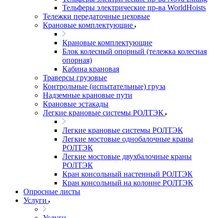
Тельферы электрические пр-ва WorldHoists
Тележки передаточные цеховые
Крановые комплектующие
Крановые комплектующие
Блок колесный опорный (тележка колесная
опорная)
Кабина крановая
Траверсы грузовые
Контрольные (испытательные) груза
Надземные крановые пути
Крановые эстакады
Легкие крановые системы РОЛТЭК
Легкие крановые системы РОЛТЭК
Легкие мостовые однобалочные краны
РОЛТЭК
Легкие мостовые двухбалочные краны
РОЛТЭК
Кран консольный настенный РОЛТЭК
Кран консольный на колонне РОЛТЭК
Опросные листы
Услуги
Услуги