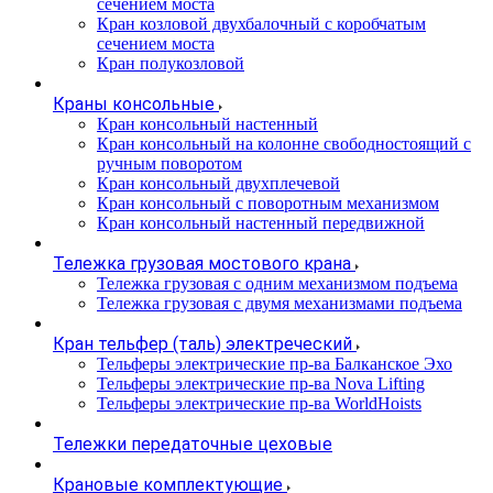
сечением моста
Кран козловой двухбалочный с коробчатым
сечением моста
Кран полукозловой
Краны консольные
Кран консольный настенный
Кран консольный на колонне свободностоящий с
ручным поворотом
Кран консольный двухплечевой
Кран консольный с поворотным механизмом
Кран консольный настенный передвижной
Тележка грузовая мостового крана
Тележка грузовая с одним механизмом подъема
Тележка грузовая с двумя механизмами подъема
Кран тельфер (таль) электреческий
Тельферы электрические пр-ва Балканское Эхо
Тельферы электрические пр-ва Nova Lifting
Тельферы электрические пр-ва WorldHoists
Тележки передаточные цеховые
Крановые комплектующие