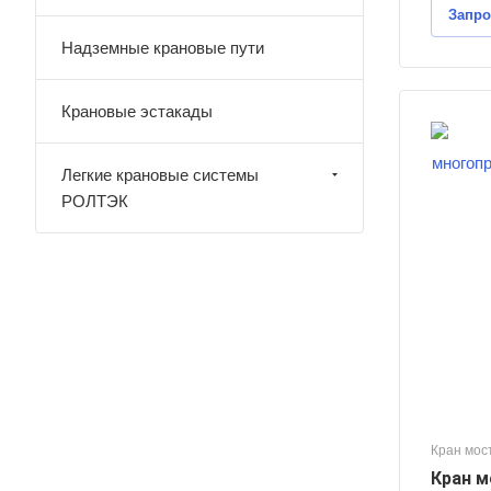
Запро
Надземные крановые пути
Крановые эстакады
личество пролётов
Легкие крановые системы
узоподъемность, тонн
РОЛТЭК
0
олет крана, м
2
инна консолей, м
,5
сота подъема груза, м
4
ежим работы крана
3
Кран мос
Кран м