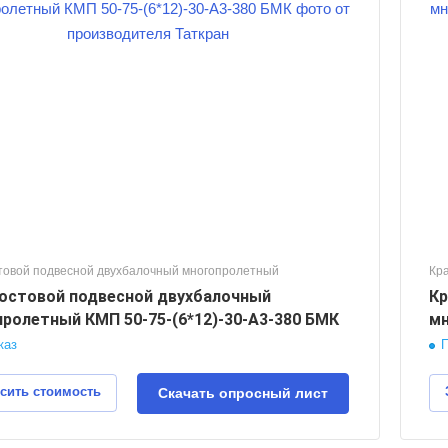
5
Грузоподъемность, тонн
50
Пролет крана, м
12
Длинна консолей, м
1,5
Высота подъема груза, м
30
Режим работы крана
А3
товой подвесной двухбалочный многопролетный
Кр
остовой подвесной двухбалочный
Кр
ролетный КМП 50-75-(6*12)-30-А3-380 БМК
мн
каз
П
сить стоимость
Скачать опросный лист