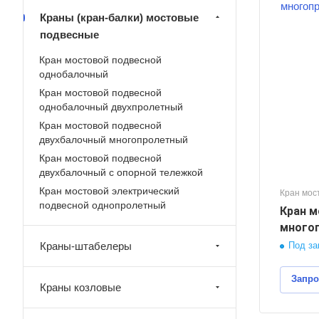
Краны (кран-балки) мостовые
узоподъемность, тонн
подвесные
0
олет крана, м
Кран мостовой подвесной
2
однобалочный
Кран мостовой подвесной
инна консолей, м
,5
однобалочный двухпролетный
Кран мостовой подвесной
сота подъема груза, м
двухбалочный многопролетный
0
Кран мостовой подвесной
ежим работы крана
двухбалочный с опорной тележкой
3
Кран мостовой электрический
Кран мос
подвесной однопролетный
Кран м
многоп
Под за
Краны-штабелеры
Запро
Краны козловые