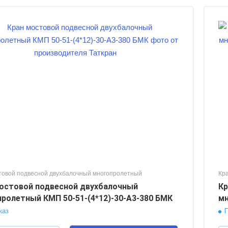
Количество пролётов
3
Грузоподъемность, тонн
50
Пролет крана, м
12
Длинна консолей, м
1,5
Высота подъема груза, м
30
Режим работы крана
А3
товой подвесной двухбалочный многопролетный
Кр
остовой подвесной двухбалочный
Кр
ролетный КМП 50-51-(4*12)-30-А3-380 БМК
мн
каз
П