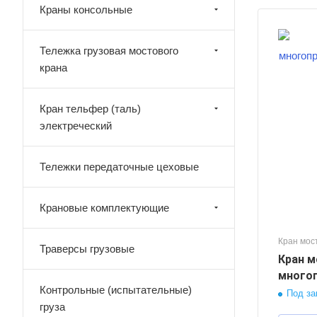
Краны консольные
личество пролётов
Тележка грузовая мостового
крана
узоподъемность, тонн
0
олет крана, м
Кран тельфер (таль)
2
электреческий
инна консолей, м
,5
Тележки передаточные цеховые
сота подъема груза, м
0
Крановые комплектующие
ежим работы крана
3
Кран мос
Траверсы грузовые
Кран м
многоп
Контрольные (испытательные)
Под за
груза