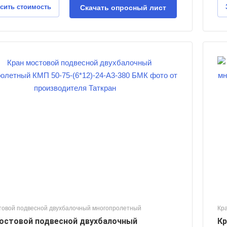
сить стоимость
Скачать опросный лист
Количество пролётов
5
Грузоподъемность, тонн
50
Пролет крана, м
12
Длинна консолей, м
1,5
Высота подъема груза, м
24
Режим работы крана
А3
товой подвесной двухбалочный многопролетный
Кр
остовой подвесной двухбалочный
Кр