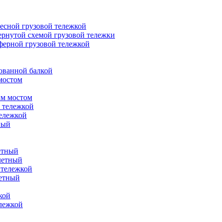
есной грузовой тележкой
ернутой схемой грузовой тележки
ферной грузовой тележкой
ованной балкой
мостом
ым мостом
 тележкой
ележкой
ный
етный
летный
 тележкой
летный
кой
ележкой