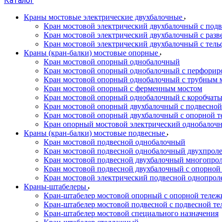
Каталог
Краны мостовые электрические двухбалочные
Кран мостовой электрический двухбалочный с подв
Кран мостовой электрический двухбалочный с разв
Кран мостовой электрический двухбалочный с тель
Краны (кран-балки) мостовые опорные
Кран мостовой опорный однобалочный
Кран мостовой опорный однобалочный с перфорир
Кран мостовой опорный однобалочный с трубным 
Кран мостовой опорный с ферменным мостом
Кран мостовой опорный однобалочный с коробчат
Кран мостовой опорный двухбалочный с подвесной
Кран мостовой опорный двухбалочный с опорной т
Кран опорный мостовой электрический однобалоч
Краны (кран-балки) мостовые подвесные
Кран мостовой подвесной однобалочный
Кран мостовой подвесной однобалочный двухпрол
Кран мостовой подвесной двухбалочный многопро
Кран мостовой подвесной двухбалочный с опорной
Кран мостовой электрический подвесной однопро
Краны-штабелеры
Кран-штабелер мостовой опорный с опорной тележ
Кран-штабелер мостовой подвесной с подвесной т
Кран-штабелер мостовой специального назначения