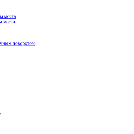
м моста
м моста
учным поворотом
)