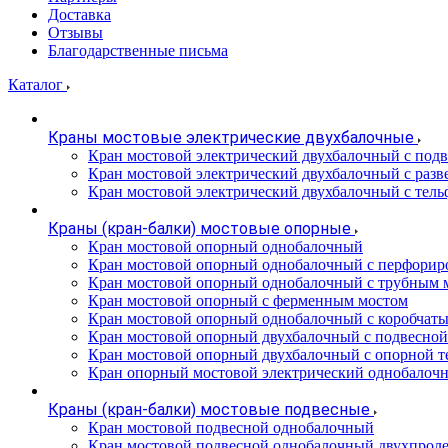
Доставка
Отзывы
Благодарственные письма
Каталог
Краны мостовые электрические двухбалочные
Кран мостовой электрический двухбалочный с подв
Кран мостовой электрический двухбалочный с разв
Кран мостовой электрический двухбалочный с тель
Краны (кран-балки) мостовые опорные
Кран мостовой опорный однобалочный
Кран мостовой опорный однобалочный с перфорир
Кран мостовой опорный однобалочный с трубным 
Кран мостовой опорный с ферменным мостом
Кран мостовой опорный однобалочный с коробчат
Кран мостовой опорный двухбалочный с подвесной
Кран мостовой опорный двухбалочный с опорной т
Кран опорный мостовой электрический однобалоч
Краны (кран-балки) мостовые подвесные
Кран мостовой подвесной однобалочный
Кран мостовой подвесной однобалочный двухпрол