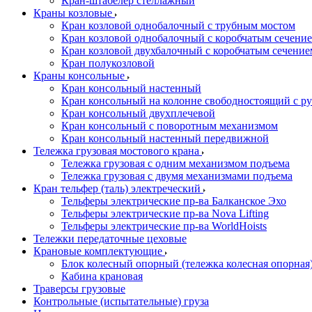
Кран-штабелер стеллажный
Краны козловые
Кран козловой однобалочный с трубным мостом
Кран козловой однобалочный с коробчатым сечение
Кран козловой двухбалочный с коробчатым сечение
Кран полукозловой
Краны консольные
Кран консольный настенный
Кран консольный на колонне свободностоящий с р
Кран консольный двухплечевой
Кран консольный с поворотным механизмом
Кран консольный настенный передвижной
Тележка грузовая мостового крана
Тележка грузовая с одним механизмом подъема
Тележка грузовая с двумя механизмами подъема
Кран тельфер (таль) электреческий
Тельферы электрические пр-ва Балканское Эхо
Тельферы электрические пр-ва Nova Lifting
Тельферы электрические пр-ва WorldHoists
Тележки передаточные цеховые
Крановые комплектующие
Блок колесный опорный (тележка колесная опорная
Кабина крановая
Траверсы грузовые
Контрольные (испытательные) груза