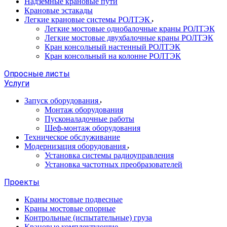
Надземные крановые пути
Крановые эстакады
Легкие крановые системы РОЛТЭК
Легкие мостовые однобалочные краны РОЛТЭК
Легкие мостовые двухбалочные краны РОЛТЭК
Кран консольный настенный РОЛТЭК
Кран консольный на колонне РОЛТЭК
Опросные листы
Услуги
Запуск оборудования
Монтаж оборудования
Пусконаладочные работы
Шеф-монтаж оборудования
Техническое обслуживание
Модернизация оборудования
Установка системы радиоуправления
Установка частотных преобразователей
Проекты
Краны мостовые подвесные
Краны мостовые опорные
Контрольные (испытательные) груза
Крановые комплектующие