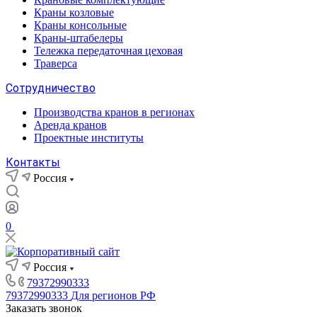
Краны козловые
Краны консольные
Краны-штабелеры
Тележка передаточная цеховая
Траверса
Сотрудничество
Производства кранов в регионах
Аренда кранов
Проектные институты
Контакты
Россия
0
Россия
79372990333
79372990333
Для регионов РФ
Заказать звонок