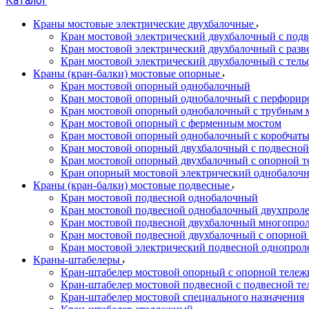
Каталог
Краны мостовые электрические двухбалочные
Кран мостовой электрический двухбалочный с подв
Кран мостовой электрический двухбалочный с разв
Кран мостовой электрический двухбалочный с тель
Краны (кран-балки) мостовые опорные
Кран мостовой опорный однобалочный
Кран мостовой опорный однобалочный с перфорир
Кран мостовой опорный однобалочный с трубным 
Кран мостовой опорный с ферменным мостом
Кран мостовой опорный однобалочный с коробчат
Кран мостовой опорный двухбалочный с подвесной
Кран мостовой опорный двухбалочный с опорной т
Кран опорный мостовой электрический однобалоч
Краны (кран-балки) мостовые подвесные
Кран мостовой подвесной однобалочный
Кран мостовой подвесной однобалочный двухпрол
Кран мостовой подвесной двухбалочный многопро
Кран мостовой подвесной двухбалочный с опорной
Кран мостовой электрический подвесной однопро
Краны-штабелеры
Кран-штабелер мостовой опорный с опорной тележ
Кран-штабелер мостовой подвесной с подвесной т
Кран-штабелер мостовой специального назначения