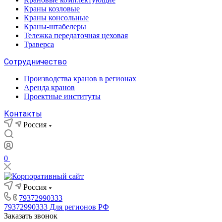
Краны козловые
Краны консольные
Краны-штабелеры
Тележка передаточная цеховая
Траверса
Сотрудничество
Производства кранов в регионах
Аренда кранов
Проектные институты
Контакты
Россия
0
Россия
79372990333
79372990333
Для регионов РФ
Заказать звонок