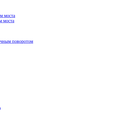
м моста
м моста
учным поворотом
)