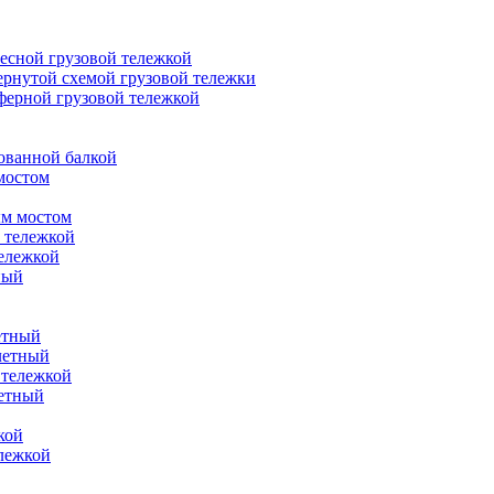
есной грузовой тележкой
ернутой схемой грузовой тележки
ферной грузовой тележкой
ованной балкой
мостом
ым мостом
 тележкой
ележкой
ный
етный
летный
 тележкой
летный
кой
ележкой