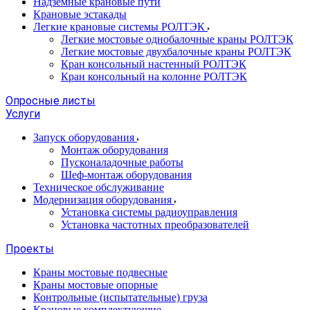
Надземные крановые пути
Крановые эстакады
Легкие крановые системы РОЛТЭК
Легкие мостовые однобалочные краны РОЛТЭК
Легкие мостовые двухбалочные краны РОЛТЭК
Кран консольный настенный РОЛТЭК
Кран консольный на колонне РОЛТЭК
Опросные листы
Услуги
Запуск оборудования
Монтаж оборудования
Пусконаладочные работы
Шеф-монтаж оборудования
Техническое обслуживание
Модернизация оборудования
Установка системы радиоуправления
Установка частотных преобразователей
Проекты
Краны мостовые подвесные
Краны мостовые опорные
Контрольные (испытательные) груза
Крановые комплектующие