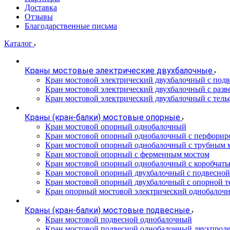
Доставка
Отзывы
Благодарственные письма
Каталог
Краны мостовые электрические двухбалочные
Кран мостовой электрический двухбалочный с подв
Кран мостовой электрический двухбалочный с разв
Кран мостовой электрический двухбалочный с тель
Краны (кран-балки) мостовые опорные
Кран мостовой опорный однобалочный
Кран мостовой опорный однобалочный с перфорир
Кран мостовой опорный однобалочный с трубным 
Кран мостовой опорный с ферменным мостом
Кран мостовой опорный однобалочный с коробчат
Кран мостовой опорный двухбалочный с подвесной
Кран мостовой опорный двухбалочный с опорной т
Кран опорный мостовой электрический однобалоч
Краны (кран-балки) мостовые подвесные
Кран мостовой подвесной однобалочный
Кран мостовой подвесной однобалочный двухпрол