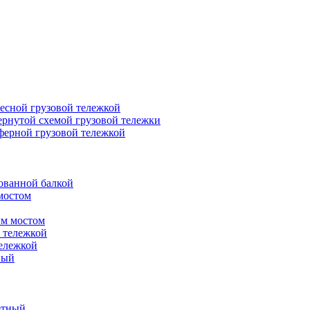
есной грузовой тележкой
ернутой схемой грузовой тележки
ферной грузовой тележкой
ованной балкой
мостом
ым мостом
 тележкой
ележкой
ный
етный