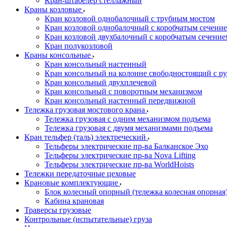
Кран-штабелер стеллажный
Краны козловые
Кран козловой однобалочный с трубным мостом
Кран козловой однобалочный с коробчатым сечение
Кран козловой двухбалочный с коробчатым сечение
Кран полукозловой
Краны консольные
Кран консольный настенный
Кран консольный на колонне свободностоящий с р
Кран консольный двухплечевой
Кран консольный с поворотным механизмом
Кран консольный настенный передвижной
Тележка грузовая мостового крана
Тележка грузовая с одним механизмом подъема
Тележка грузовая с двумя механизмами подъема
Кран тельфер (таль) электреческий
Тельферы электрические пр-ва Балканское Эхо
Тельферы электрические пр-ва Nova Lifting
Тельферы электрические пр-ва WorldHoists
Тележки передаточные цеховые
Крановые комплектующие
Блок колесный опорный (тележка колесная опорная
Кабина крановая
Траверсы грузовые
Контрольные (испытательные) груза